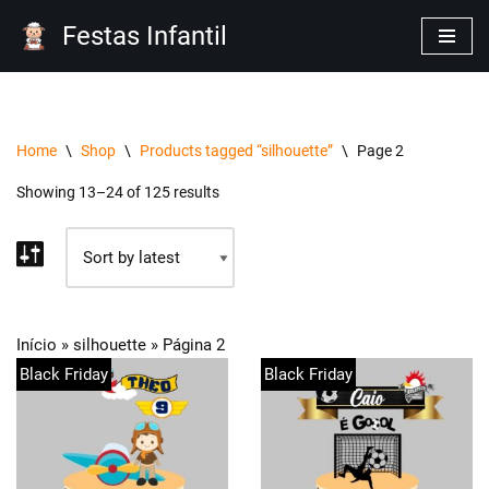
Festas Infantil
Pular
para
o
conteúdo
Home
\
Shop
\
Products tagged “silhouette”
\
Page 2
Showing 13–24 of 125 results
Início
»
silhouette
»
Página 2
Black Friday
Black Friday