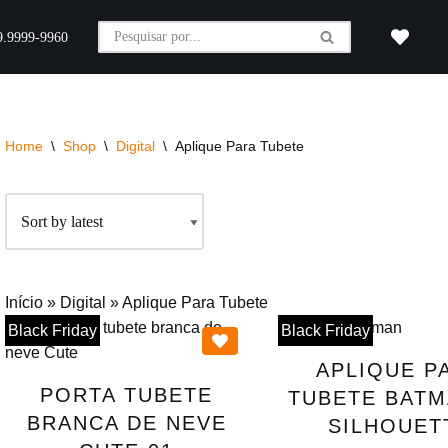
9.9999-9960
Home
\
Shop
\
Digital
\
Aplique Para Tubete
Início
»
Digital
»
Aplique Para Tubete
Black Friday
Black Friday
APLIQUE P
PORTA TUBETE
TUBETE BATM
BRANCA DE NEVE
SILHOUET