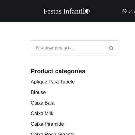
Festas Infantil
34 
Pular
para
o
conteúdo
Product categories
Aplique Para Tubete
Blouse
Caixa Bala
Caixa Milk
Caixa Piramide
Caixa Roda Gigante