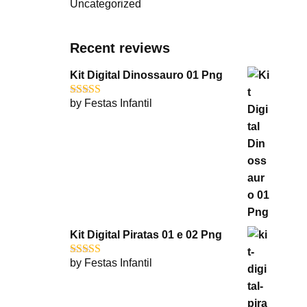
Uncategorized
Recent reviews
Kit Digital Dinossauro 01 Png
by Festas Infantil
Rated
5
out
of 5
Kit Digital Piratas 01 e 02 Png
by Festas Infantil
Rated
5
out
of 5