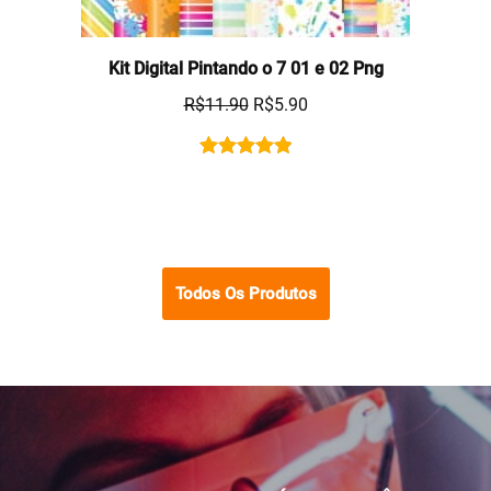
Kit Digital Pintando o 7 01 e 02 Png
R$
11.90
R$
5.90
Rated
1
5.00
out of 5
based on
customer
rating
Todos Os Produtos