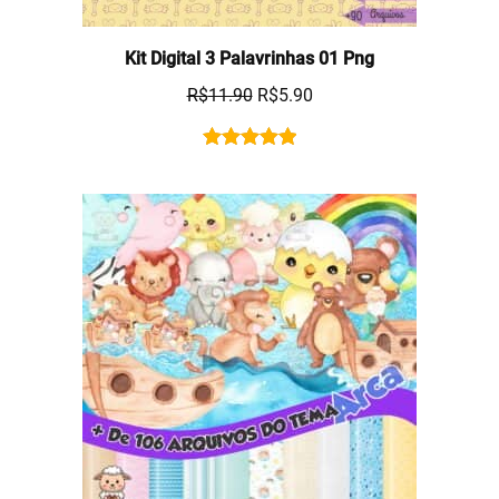
Kit Digital 3 Palavrinhas 01 Png
R$
11.90
R$
5.90
Rated
1
5.00
out of 5
based on
customer
rating