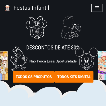
Festas Infantil
Pular
para
o
conteúdo
DESCONTOS DE ATÉ 80%
Não Perca Essa Oportunidade
TODOS OS PRODUTOS
TODOS KITS DIGITAL