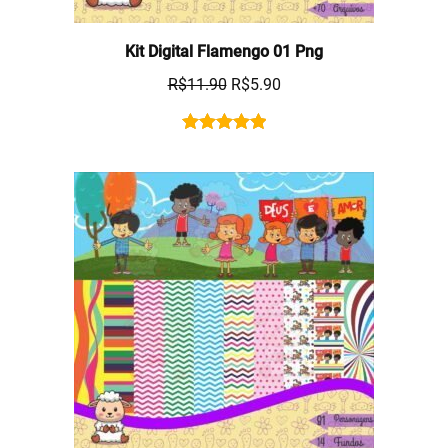
Kit Digital Flamengo 01 Png
R$
11.90
R$
5.90
Rated
1
5.00
out of 5
based on
customer
rating