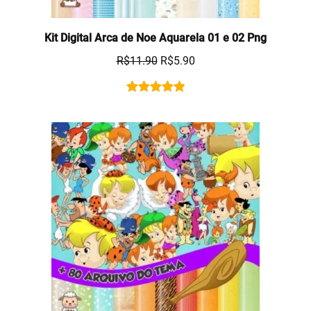
Kit Digital Arca de Noe Aquarela 01 e 02 Png
R$
11.90
R$
5.90
Rated
1
5.00
out of 5
based on
customer
rating