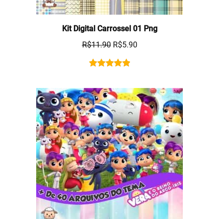
Kit Digital Carrossel 01 Png
R$
11.90
R$
5.90
Rated
1
5.00
out of 5
based on
customer
rating