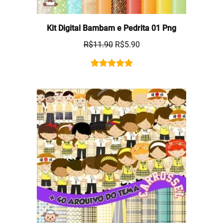
Kit Digital Bambam e Pedrita 01 Png
R$
11.90
R$
5.90
Rated
1
5.00
out of 5
based on
customer
rating