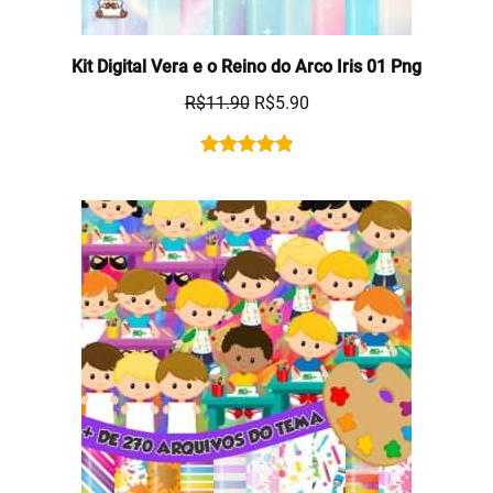
Kit Digital Vera e o Reino do Arco Iris 01 Png
R$
11.90
R$
5.90
Rated
1
5.00
out of 5
based on
customer
rating