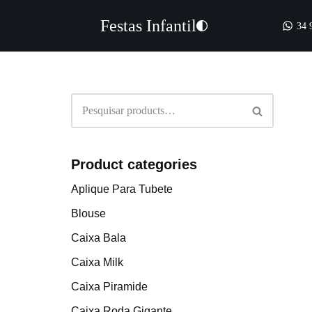
Festas Infantil
34 
Pular
para
o
conteúdo
Product categories
Aplique Para Tubete
Blouse
Caixa Bala
Caixa Milk
Caixa Piramide
Caixa Roda Gigante