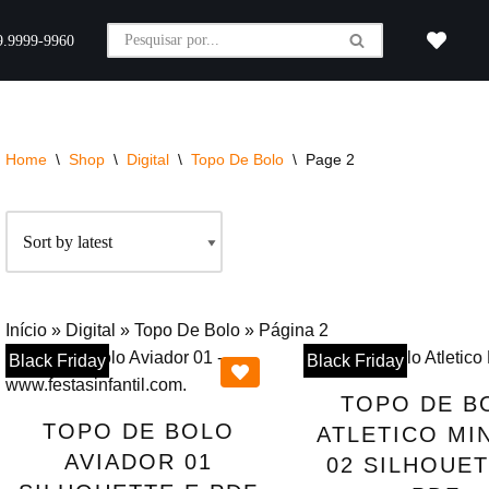
9.9999-9960
Home
\
Shop
\
Digital
\
Topo De Bolo
\
Page 2
Início
»
Digital
»
Topo De Bolo
»
Página 2
Black Friday
Black Friday
TOPO DE B
TOPO DE BOLO
ATLETICO MI
AVIADOR 01
02 SILHOUET