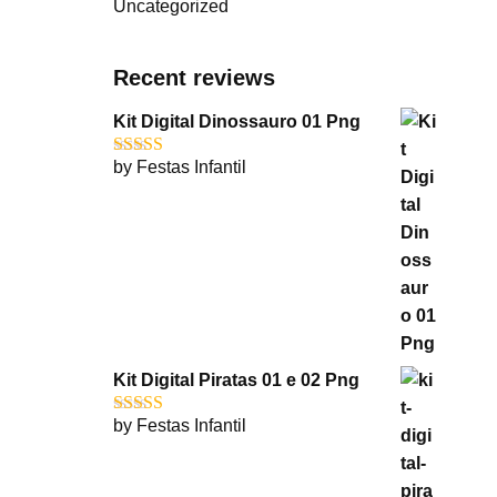
Uncategorized
Recent reviews
Kit Digital Dinossauro 01 Png
by Festas Infantil
Rated
5
out
of 5
Kit Digital Piratas 01 e 02 Png
by Festas Infantil
Rated
5
out
of 5