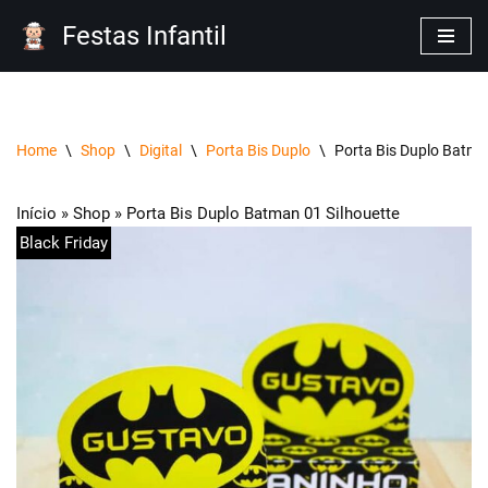
Festas Infantil
Pular
para
o
conteúdo
Home
\
Shop
\
Digital
\
Porta Bis Duplo
\
Porta Bis Duplo Batma
Início
»
Shop
»
Porta Bis Duplo Batman 01 Silhouette
Black Friday