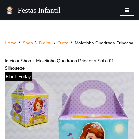
Festas Infantil
Pular
para
o
conteúdo
Home
\
Shop
\
Digital
\
Outra
\
Maletinha Quadrada Princesa Sof
Início
»
Shop
»
Maletinha Quadrada Princesa Sofia 01
Silhouette
Black Friday