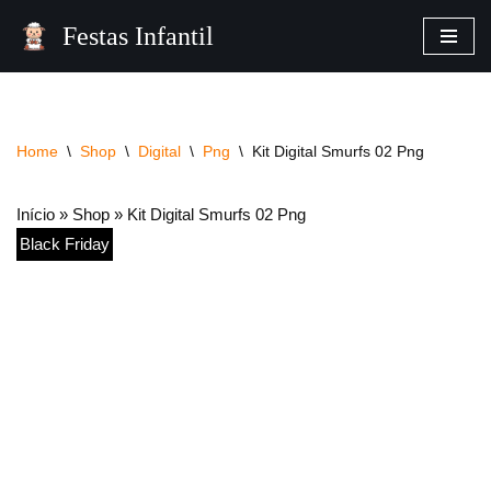
Festas Infantil
Pular
para
o
conteúdo
Home
\
Shop
\
Digital
\
Png
\
Kit Digital Smurfs 02 Png
Início
»
Shop
»
Kit Digital Smurfs 02 Png
Black Friday