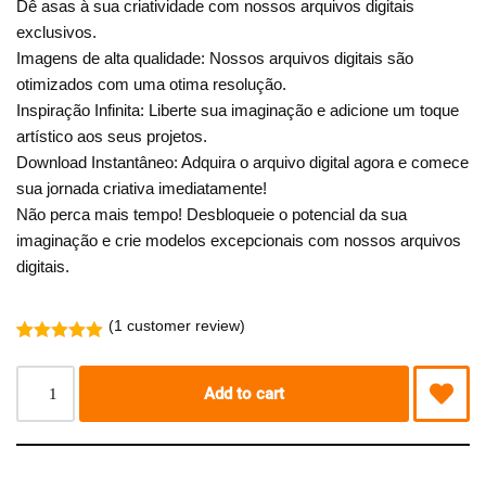
Dê asas à sua criatividade com nossos arquivos digitais
exclusivos.
Imagens de alta qualidade: Nossos arquivos digitais são
otimizados com uma otima resolução.
Inspiração Infinita: Liberte sua imaginação e adicione um toque
artístico aos seus projetos.
Download Instantâneo: Adquira o arquivo digital agora e comece
sua jornada criativa imediatamente!
Não perca mais tempo! Desbloqueie o potencial da sua
imaginação e crie modelos excepcionais com nossos arquivos
digitais.
(
1
customer review)
Rated
1
5.00
out of 5
based on
Add to cart
customer
rating