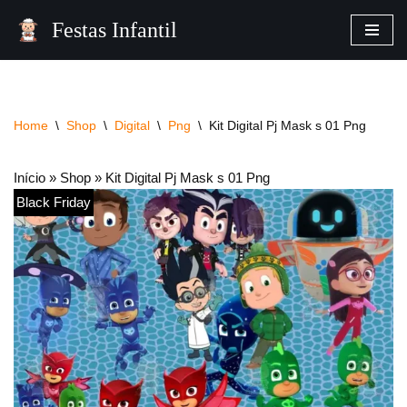
Festas Infantil
Pular
para
o
conteúdo
Home
\
Shop
\
Digital
\
Png
\
Kit Digital Pj Mask s 01 Png
Início
»
Shop
»
Kit Digital Pj Mask s 01 Png
Black Friday