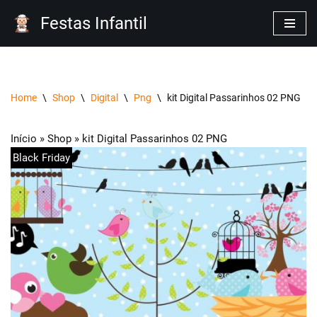
Festas Infantil
Pular
para
o
conteúdo
Home
\
Shop
\
Digital
\
Png
\
kit Digital Passarinhos 02 PNG
Início
»
Shop
»
kit Digital Passarinhos 02 PNG
Black Friday