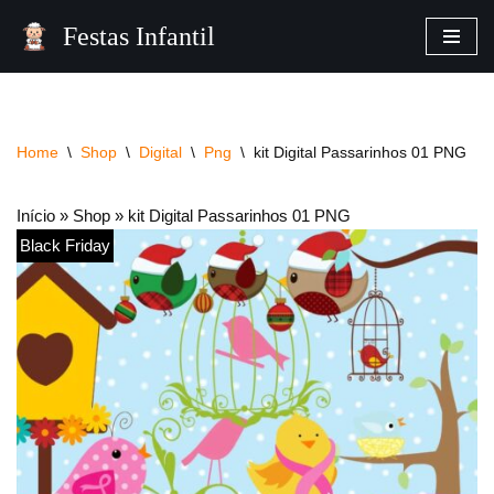
Festas Infantil
Pular
para
o
conteúdo
Home
\
Shop
\
Digital
\
Png
\
kit Digital Passarinhos 01 PNG
Início
»
Shop
»
kit Digital Passarinhos 01 PNG
Black Friday