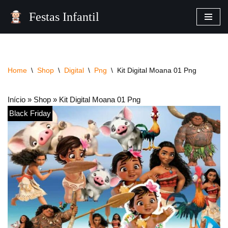
Festas Infantil
Pular
para
o
conteúdo
Home
\
Shop
\
Digital
\
Png
\
Kit Digital Moana 01 Png
Início
»
Shop
»
Kit Digital Moana 01 Png
Black Friday