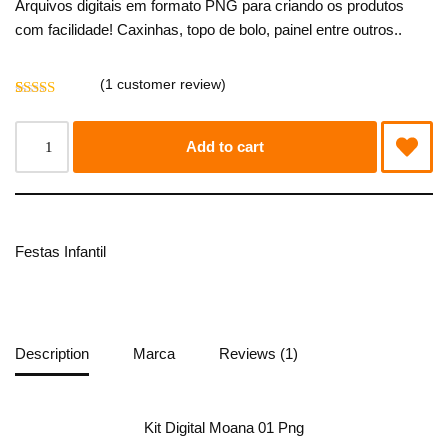
Arquivos digitais em formato PNG para criando os produtos
com facilidade! Caxinhas, topo de bolo, painel entre outros..
(
1
customer review)
Rated
1
5.00
out of 5
based on
Add to cart
customer
rating
Festas Infantil
Description
Marca
Reviews (1)
Kit Digital Moana 01 Png