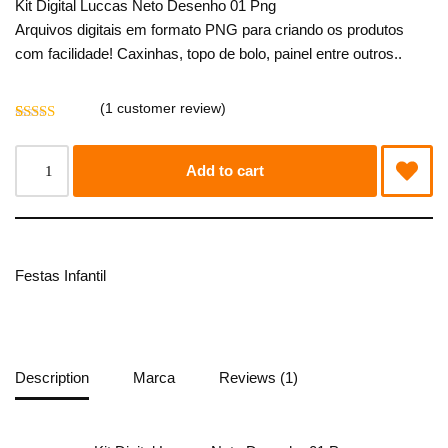
Kit Digital Luccas Neto Desenho 01 Png
Arquivos digitais em formato PNG para criando os produtos
com facilidade! Caxinhas, topo de bolo, painel entre outros..
(
1
customer review)
Rated
1
5.00
out of 5
based on
Add to cart
customer
rating
Festas Infantil
Description
Marca
Reviews (1)