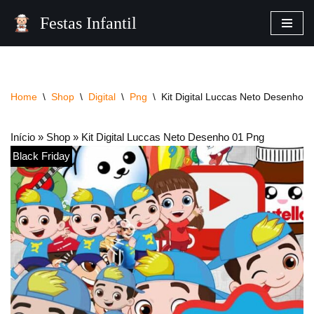
Festas Infantil
Pular
para
o
conteúdo
Home
\
Shop
\
Digital
\
Png
\
Kit Digital Luccas Neto Desenho 
Início
»
Shop
»
Kit Digital Luccas Neto Desenho 01 Png
Black Friday