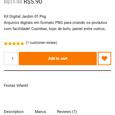
R$
5.90
R$
11.90
Kit Digital Jardim 01 Png
Arquivos digitais em formato PNG para criando os produtos
com facilidade! Caxinhas, topo de bolo, painel entre outros..
(
1
customer review)
Rated
1
5.00
out of 5
based on
Add to cart
customer
rating
Festas Infantil
Description
Marca
Reviews (1)