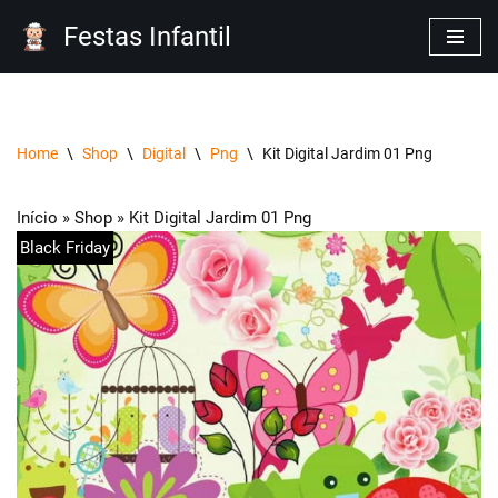
Festas Infantil
Pular
para
o
conteúdo
Home
\
Shop
\
Digital
\
Png
\
Kit Digital Jardim 01 Png
Início
»
Shop
»
Kit Digital Jardim 01 Png
Black Friday