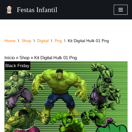
Festas Infantil
Pular
para
o
conteúdo
Home
\
Shop
\
Digital
\
Png
\
Kit Digital Hulk 01 Png
Início
»
Shop
»
Kit Digital Hulk 01 Png
Black Friday