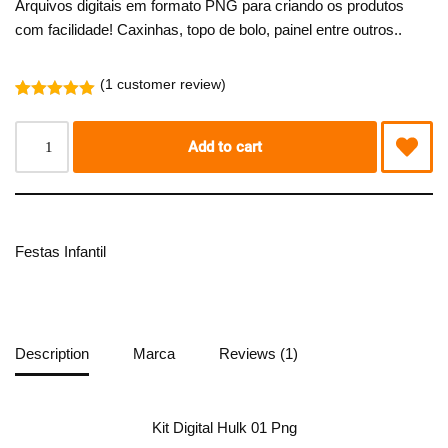
Arquivos digitais em formato PNG para criando os produtos
com facilidade! Caxinhas, topo de bolo, painel entre outros..
(
1
customer review)
Rated
1
5.00
out of 5
based on
Add to cart
customer
rating
Festas Infantil
Description
Marca
Reviews (1)
Kit Digital Hulk 01 Png