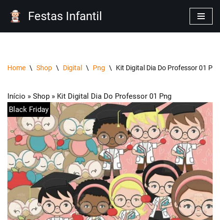
Festas Infantil
Pular
para
o
conteúdo
Home
\
Shop
\
Digital
\
Png
\
Kit Digital Dia Do Professor 01 Pn
Início
»
Shop
»
Kit Digital Dia Do Professor 01 Png
Black Friday