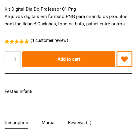
Kit Digital Dia Do Professor 01 Png
Arquivos digitais em formato PNG para criando os produtos
com facilidade! Caxinhas, topo de bolo, painel entre outros..
(
1
customer review)
Rated
1
5.00
out of 5
based on
Add to cart
customer
rating
Festas Infantil
Description
Marca
Reviews (1)