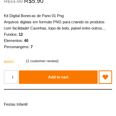
R$
5.90
R$
11.90
Kit Digital Bonecas de Pano 01 Png
Arquivos digitais em formato PNG para criando os produtos
com facilidade! Caxinhas, topo de bolo, painel entre outros…
Fundos:
12
Elementos:
40
Personangens:
7
(
1
customer review)
Rated
1
5.00
out of 5
based on
Add to cart
customer
rating
Festas Infantil