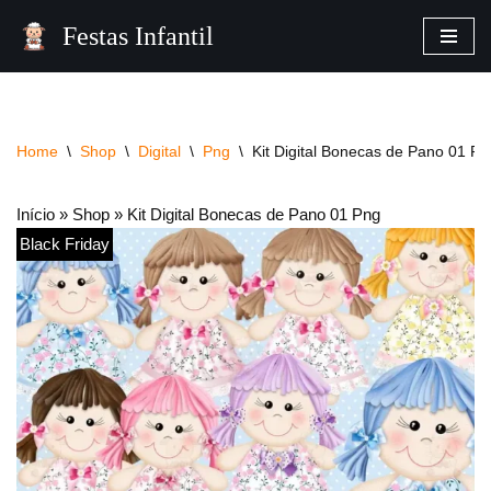
Festas Infantil
Pular
para
o
conteúdo
Home
\
Shop
\
Digital
\
Png
\
Kit Digital Bonecas de Pano 01 Pn
Início
»
Shop
»
Kit Digital Bonecas de Pano 01 Png
Black Friday