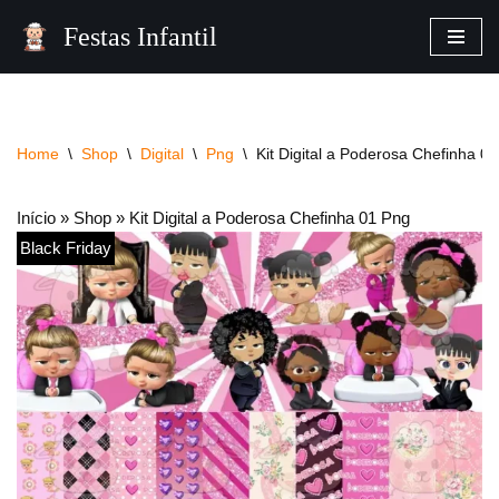
Festas Infantil
Pular
para
o
conteúdo
Home
\
Shop
\
Digital
\
Png
\
Kit Digital a Poderosa Chefinha 0
Início
»
Shop
»
Kit Digital a Poderosa Chefinha 01 Png
Black Friday