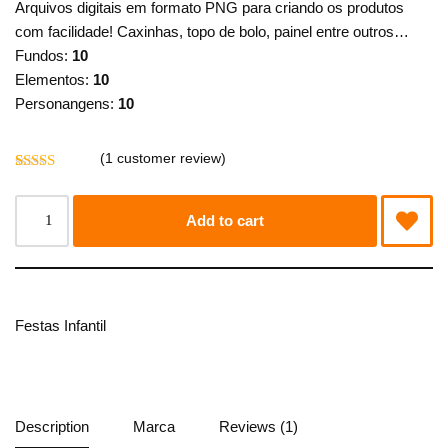
Arquivos digitais em formato PNG para criando os produtos
com facilidade! Caxinhas, topo de bolo, painel entre outros…
Fundos:
10
Elementos:
10
Personangens:
10
(
1
customer review)
Rated
1
5.00
out of 5
based on
Add to cart
customer
rating
Festas Infantil
Description
Marca
Reviews (1)