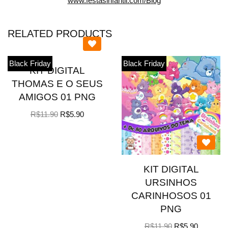
www.festasinfantil.com/Blog
RELATED PRODUCTS
Black Friday
Black Friday
KIT DIGITAL
THOMAS E O SEUS
AMIGOS 01 PNG
R$
11.90
R$
5.90
KIT DIGITAL
URSINHOS
CARINHOSOS 01
PNG
R$
11.90
R$
5.90