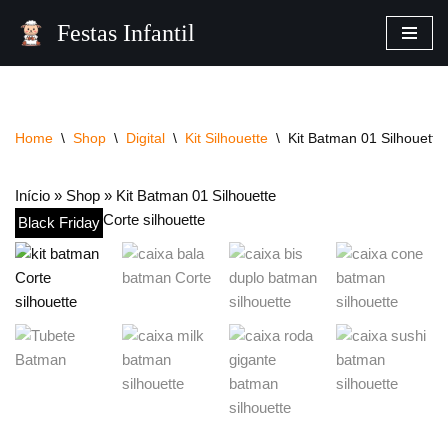
Festas Infantil
Pular
para
o
conteúdo
Home
\
Shop
\
Digital
\
Kit Silhouette
\
Kit Batman 01 Silhouette
Início
»
Shop
»
Kit Batman 01 Silhouette
Black Friday