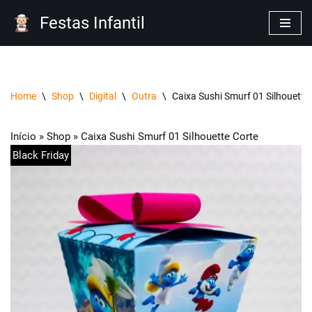
Festas Infantil
Pular
para
o
conteúdo
Home
\
Shop
\
Digital
\
Outra
\
Caixa Sushi Smurf 01 Silhouette
Início
»
Shop
»
Caixa Sushi Smurf 01 Silhouette Corte
Black Friday