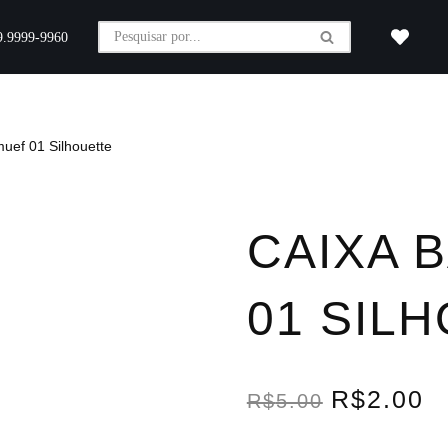
9.9999-9960
uef 01 Silhouette
CAIXA 
01 SIL
R$
2.00
R$
5.00