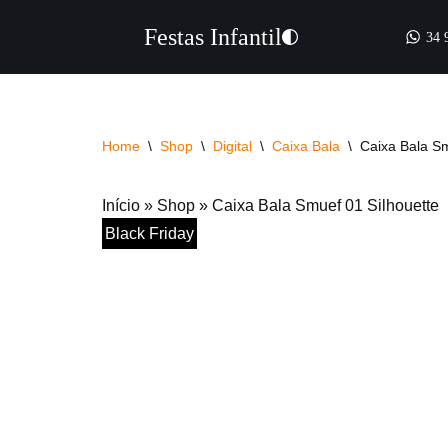
Festas Infantil
34 
Pular
para
o
conteúdo
Home
\
Shop
\
Digital
\
Caixa Bala
\
Caixa Bala Sm
Início
»
Shop
»
Caixa Bala Smuef 01 Silhouette
Black Friday