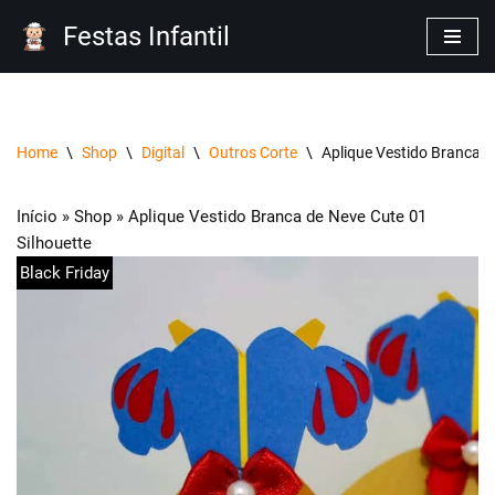
Festas Infantil
Pular
para
o
conteúdo
Home
\
Shop
\
Digital
\
Outros Corte
\
Aplique Vestido Branca d
Início
»
Shop
»
Aplique Vestido Branca de Neve Cute 01
Silhouette
Black Friday